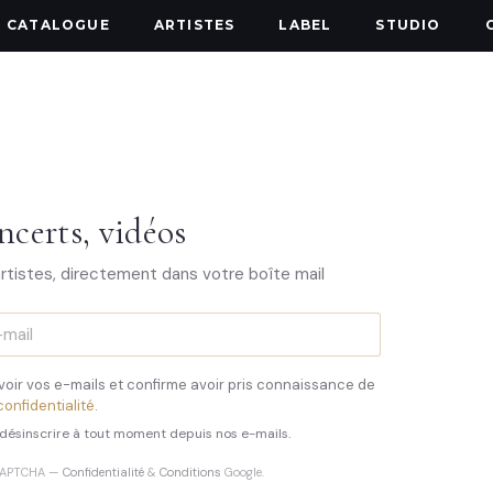
CATALOGUE
ARTISTES
LABEL
STUDIO
ncerts, vidéos
artistes, directement dans votre boîte mail
oir vos e-mails et confirme avoir pris connaissance de
confidentialité
.
désinscrire à tout moment depuis nos e-mails.
reCAPTCHA —
Confidentialité
&
Conditions
Google.