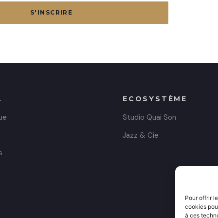
S'INSCRIRE
L
ECOSYSTÈME
ue
Studio Quai Son
Jazz & Cie
s
t
Pour offrir 
cookies pour
à ces techn