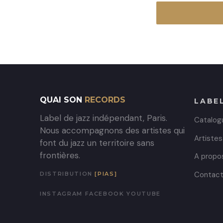
QUAI SON
RECORDS
LABE
Label de jazz indépendant, Paris.
Catalog
Nous accompagnons des artistes qui
Artistes
font du jazz un territoire sans
frontières.
A propo
Contac
DISTRIBUTION
[PIAS]
INSTAGRAM
FACEBOOK
YOUTUBE