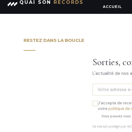
QUAI SON
RECORDS
Catégorie :
Arnaud Dolmen
ACCUEIL
RESTEZ DANS LA BOUCLE
Sorties, co
L'actualité de nos 
J'accepte de recev
votre
politique de 
Vous pouvez vous 
Ce site est protégé par 