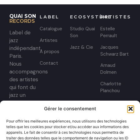
QUAI SON
LABEL
ECOSYSTÈME
ARTISTES
RECORDS
Catalogue
Studio Quai
Estelle
Label de
Son
Perrault
jazz
Artistes
Jazz & Cie
Jacques
indépendant,
A propos
Schwarz Bart
Paris.
Contact
Nous
Arnaud
accompagnons
Dolmen
des artistes
Charlotte
qui font du
Planchou
jazz un
territoire
Gérer le consentement
sans
frontières.
Pour offrir les meilleures expériences, nous utilisons des technologies
telles que les cookies pour stocker et/ou accéder aux informations des
DISTRIBUTION
appareils. Le fait de consentir à ces technologies nous permettra de
[PIAS]
traiter des données telles que le comportement de navigation ou les ID