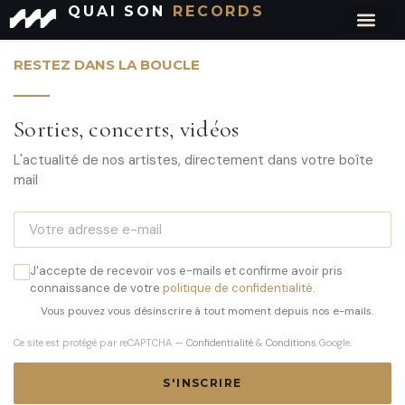
QUAI SON
RECORDS
Catégorie :
Elie Martin Charrière
RESTEZ DANS LA BOUCLE
Sorties, concerts, vidéos
L'actualité de nos artistes, directement dans votre boîte
mail
J'accepte de recevoir vos e-mails et confirme avoir pris
connaissance de votre
politique de confidentialité
.
Vous pouvez vous désinscrire à tout moment depuis nos e-mails.
Ce site est protégé par reCAPTCHA —
Confidentialité
&
Conditions
Google.
S'INSCRIRE