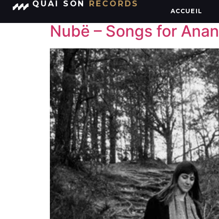
QUAI SON
RECORDS
Genre :
Songwriter · Folk
ACCUEIL
Nubë – Songs for Ana