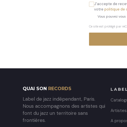
J'accepte de recev
votre
politique de 
Vous pouvez vous 
Ce site est protégé par 
QUAI SON
RECORDS
LABE
Label de jazz indépendant, Paris.
Catalog
Nous accompagnons des artistes qui
Artistes
font du jazz un territoire sans
frontières.
A propo