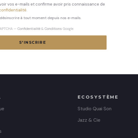
oir vos e-mails et confirme avoir pris connaissance de
confidentialité
.
désinscrire à tout moment depuis nos e-mails.
reCAPTCHA —
Confidentialité
&
Conditions
Google.
S'INSCRIRE
L
ECOSYSTÈME
ue
Studio Quai Son
Jazz & Cie
s