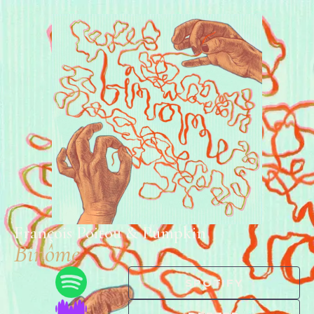
François Poitou & Pumpkin
Binôme
SPOTIFY