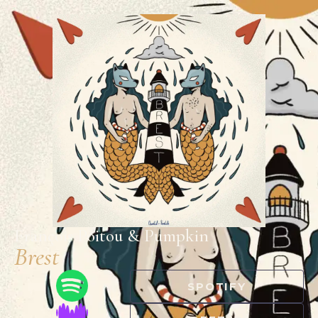
François Poitou & Pumpkin
Brest
SPOTIFY