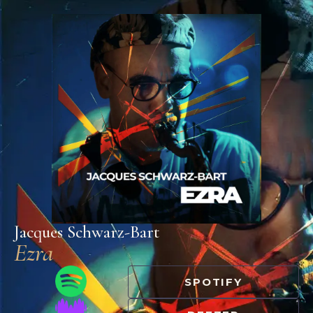
Jacques Schwarz-Bart
Ezra
SPOTIFY