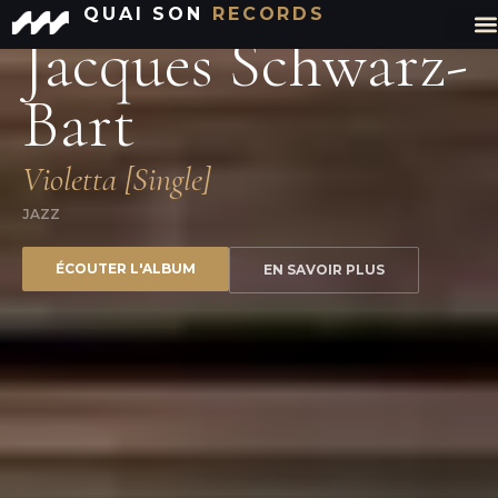
QUAI SON
RECORDS
DISTRIBUTION [PIAS]
QUAI SON RECORDS
Jacques Schwarz-
Bart
Violetta [Single]
JAZZ
ÉCOUTER L'ALBUM
EN SAVOIR PLUS