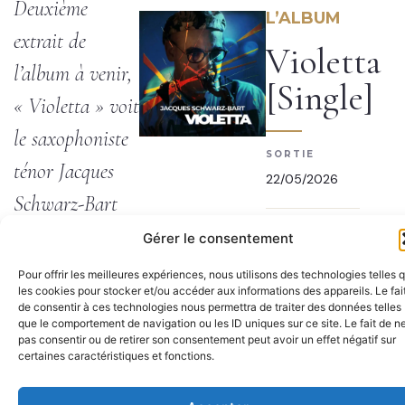
Deuxième
L’ALBUM
extrait de
Violetta
l’album à venir,
[Single]
« Violetta » voit
le saxophoniste
SORTIE
ténor Jacques
22/05/2026
Schwarz-Bart
GENRE
quitter le
Gérer le consentement
Jazz
manifeste pour
Pour offrir les meilleures expériences, nous utilisons des technologies telles 
les cookies pour stocker et/ou accéder aux informations des appareils. Le fai
la danse — une
LABEL
de consentir à ces technologies nous permettra de traiter des données telles
Quai Son Records
que le comportement de navigation ou les ID uniques sur ce site. Le fait de n
pièce
pas consentir ou de retirer son consentement peut avoir un effet négatif sur
certaines caractéristiques et fonctions.
instrumentale
MUSICIENS
aux couleurs
Jacques Schwarz-Bart ·
Saxophone ténor,