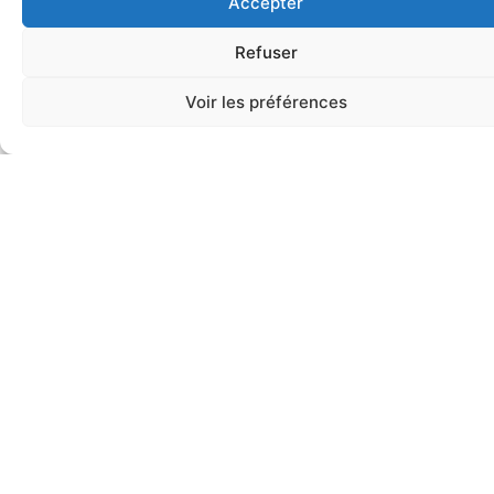
Accepter
composition
afro-
Reggie Washington ·
Contrebasse
Refuser
Arnaud Dolmen · Batterie
caribéennes,
Voir les préférences
lumineuse et
célébrante,
portée par un
trio sans piano
ni guitare.
Aux côtés de
Jacques
Schwarz-Bart,
Reggie
Washington à la
contrebasse et
Arnaud Dolmen à