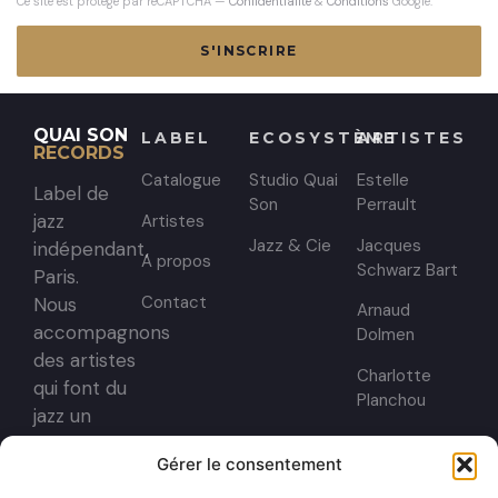
Ce site est protégé par reCAPTCHA —
Confidentialité
&
Conditions
Google.
S'INSCRIRE
QUAI SON
LABEL
ECOSYSTÈME
ARTISTES
RECORDS
Catalogue
Studio Quai
Estelle
Label de
Son
Perrault
jazz
Artistes
Jazz & Cie
Jacques
indépendant,
A propos
Schwarz Bart
Paris.
Contact
Nous
Arnaud
accompagnons
Dolmen
des artistes
Charlotte
qui font du
Planchou
jazz un
territoire
Gérer le consentement
sans