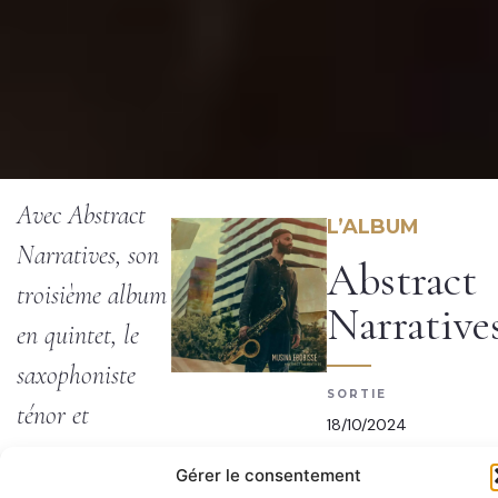
Avec Abstract
L’ALBUM
Narratives, son
Abstract
troisième album
Narrative
en quintet, le
saxophoniste
SORTIE
ténor et
18/10/2024
compositeur
Gérer le consentement
GENRE
Musina Ebobissé