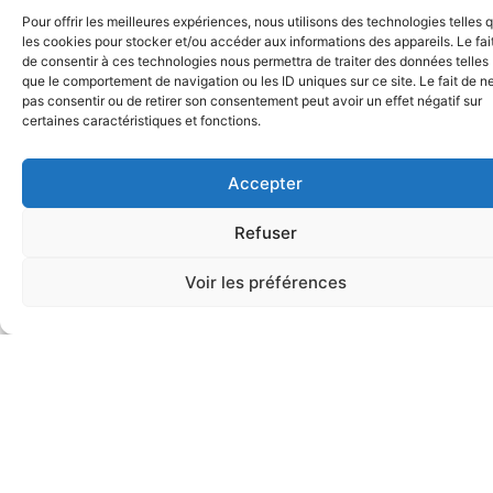
Jazz
Pour offrir les meilleures expériences, nous utilisons des technologies telles 
propose des
les cookies pour stocker et/ou accéder aux informations des appareils. Le fai
de consentir à ces technologies nous permettra de traiter des données telles
contes sans mots
LABEL
que le comportement de navigation ou les ID uniques sur ce site. Le fait de n
Quai Son Records
pas consentir ou de retirer son consentement peut avoir un effet négatif sur
— un jazz
certaines caractéristiques et fonctions.
instrumental
MUSICIENS
Accepter
dense et
Musina Ebobissé ·
Saxophone ténor,
compositions
narratif, où
Refuser
Olga Amelchenko ·
Saxophone alto
Simon Chivallon · Piano
l’écriture
Etienne Renard ·
Voir les préférences
Contrebasse
Stéphane Adsuar · Batterie
interroge sa
propre capacité
à porter du sens.
Premier disque
enregistré à Paris